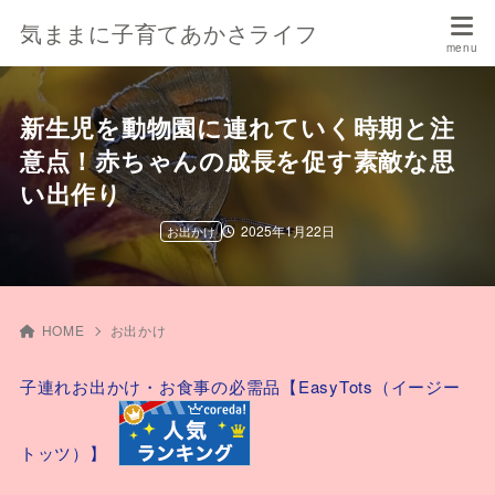
気ままに子育てあかさライフ
新生児を動物園に連れていく時期と注
意点！赤ちゃんの成長を促す素敵な思
い出作り
2025年1月22日
お出かけ
HOME
お出かけ
子連れお出かけ・お食事の必需品【EasyTots（イージー
トッツ）】